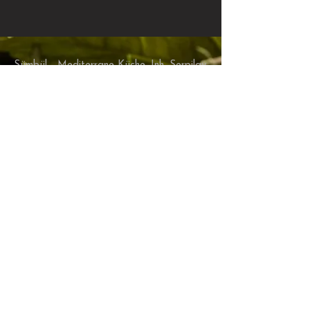
Sümbül - Mediterrane Küche, Inh. Serpilay
Karmis, Telefon
+41 76 261 00 84
Marktgasse 12, CH-9220 Bischofszell
Öffnungszeiten:
​Montag geschlossen
Dienstag geschlossen
Mittwoch 11:00-21:00
Donnerstag 11:00-21:00
Freitag 11:00-22:00
Samstag 10:00-22:00
Sonntag 10:00-17:00