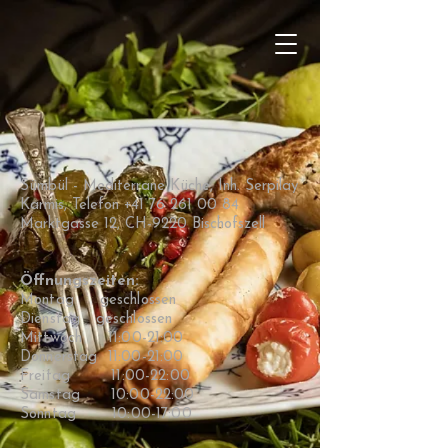
Sümbül - Mediterrane Küche, Inh. Serpilay
Karmis, Telefon
+41 76 261 00 84
Marktgasse 12, CH-9220 Bischofszell
M
EDITERRANE
K
ÜCHE
Öffnungszeiten:
​Montag geschlossen
Dienstag geschlossen
Mittwoch 11:00-21:00
Donnerstag 11:00-21:00
Freitag 11:00-22:00
Samstag 10:00-22:00
Sonntag 10:00-17:00